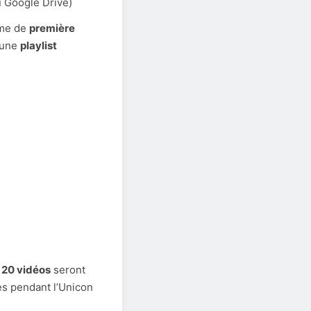
 Google Drive)
rme de
première
 une
playlist
,
20 vidéos
seront
es pendant l’Unicon