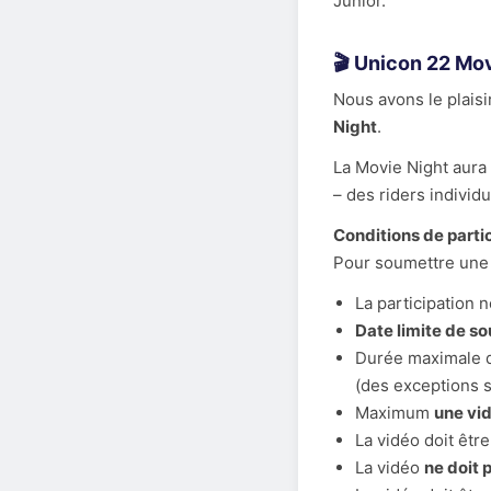
Junior.
🎬 Unicon 22 Mov
Nous avons le plaisi
Night
.
La Movie Night aura 
– des riders individ
Conditions de partic
Pour soumettre une v
La participation 
Date limite de so
Durée maximale d
(des exceptions s
Maximum
une vid
La vidéo doit êtr
La vidéo
ne doit 