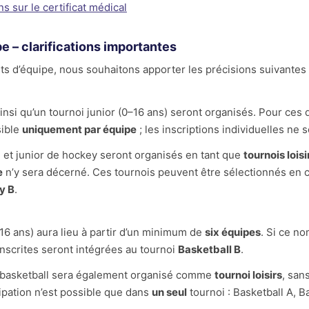
s sur le certificat médical
pe – clarifications importantes
s d’équipe, nous souhaitons apporter les précisions suivantes 
insi qu’un tournoi junior (0–16 ans) seront organisés. Pour ces 
sible
uniquement par équipe
; les inscriptions individuelles ne 
n et junior de hockey seront organisés en tant que
tournois loisi
e
n’y sera décerné. Ces tournois peuvent être sélectionnés en
y B
.
–16 ans) aura lieu à partir d’un minimum de
six équipes
. Si ce no
 inscrites seront intégrées au tournoi
Basketball B
.
e basketball sera également organisé comme
tournoi loisirs
, san
cipation n’est possible que dans
un seul
tournoi : Basketball A, B