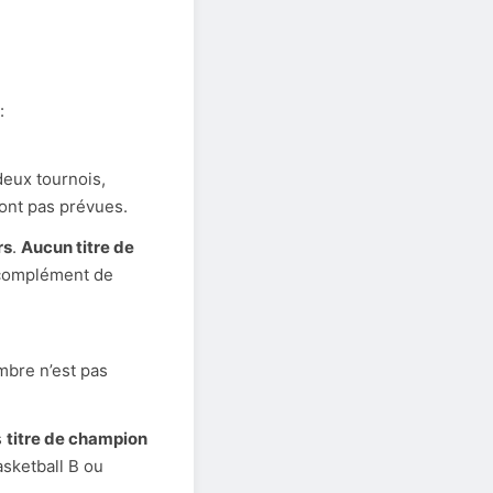
:
deux tournois,
sont pas prévues.
rs
.
Aucun titre de
 complément de
mbre n’est pas
s
titre de champion
asketball B ou