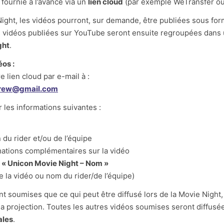
 fournie à l’avance via un
lien cloud
(par exemple WeTransfer ou
 Night, les vidéos pourront, sur demande, être publiées sous fo
es vidéos publiées sur YouTube seront ensuite regroupées dans
ght
.
os :
e lien cloud par e-mail à :
crew@gmail.com
r les informations suivantes :
 du rider et/ou de l’équipe
mations complémentaires sur la vidéo
:
« Unicon Movie Night – Nom »
de la vidéo ou nom du rider/de l’équipe)
nt soumises que ce qui peut être diffusé lors de la Movie Night
a projection. Toutes les autres vidéos soumises seront diffusé
ales
.