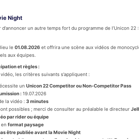
ie Night
r d’annoncer un autre temps fort du programme de l’Unicon 22 :
lieu le
01.08.2026
et offrira une scène aux vidéos de monocyc
uels aux équipes.
ipation et règles :
idéo, les critères suivants s’appliquent :
nécessite un
Unicon 22 Competitor ou Non-Competitor Pass
umission :
19.07.2026
e la vidéo :
3 minutes
ont possibles ; merci de consulter au préalable le directeur
Jel
éo par rider ou équipe
e en
format paysage
pas être publiée avant la Movie Night