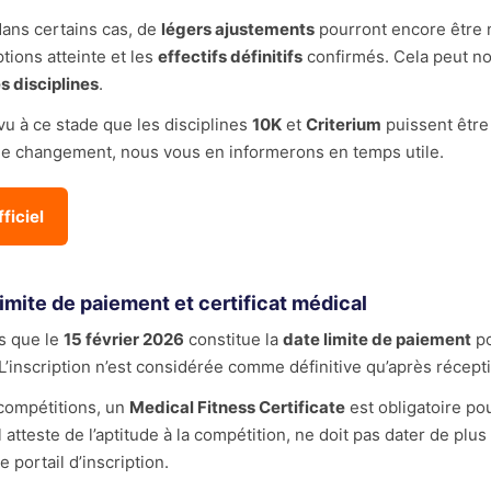
dans certains cas, de
légers ajustements
pourront encore être 
ptions atteinte et les
effectifs définitifs
confirmés. Cela peut n
s disciplines
.
vu à ce stade que les disciplines
10K
et
Criterium
puissent être 
de changement, nous vous en informerons en temps utile.
ficiel
limite de paiement et certificat médical
s que le
15 février 2026
constitue la
date limite de paiement
po
 L’inscription n’est considérée comme définitive qu’après récep
 compétitions, un
Medical Fitness Certificate
est obligatoire po
 atteste de l’aptitude à la compétition, ne doit pas dater de plu
e portail d’inscription.