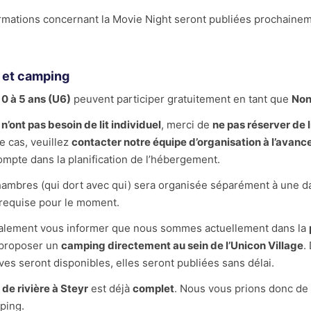
rmations concernant la Movie Night seront publiées prochaineme
 et camping
e
0 à 5 ans (U6)
peuvent participer gratuitement en tant que
Non
i
n’ont pas besoin de lit individuel
, merci de
ne pas réserver de l
ce cas, veuillez
contacter notre équipe d’organisation à l’avanc
ompte dans la planification de l’hébergement.
hambres (qui dort avec qui) sera organisée séparément à une da
 requise pour le moment.
alement vous informer que nous sommes actuellement dans la
 proposer un
camping directement au sein de l’Unicon Village
.
ives seront disponibles, elles seront publiées sans délai.
de rivière à Steyr
est déjà
complet
. Nous vous prions donc de
ping.