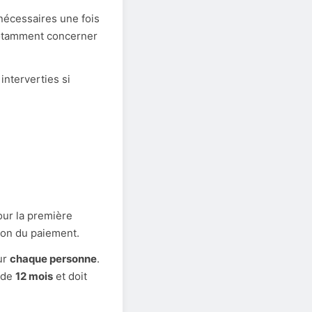
nécessaires une fois
otamment concerner
interverties si
ur la première
tion du paiement.
ur
chaque personne
.
s de
12 mois
et doit